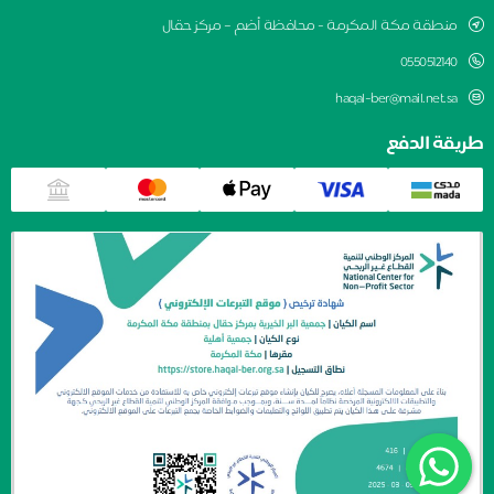
منطقة مكة المكرمة - محافظة أضم – مركز حقال
0550512140
haqal-ber@mail.net.sa
طريقة الدفع